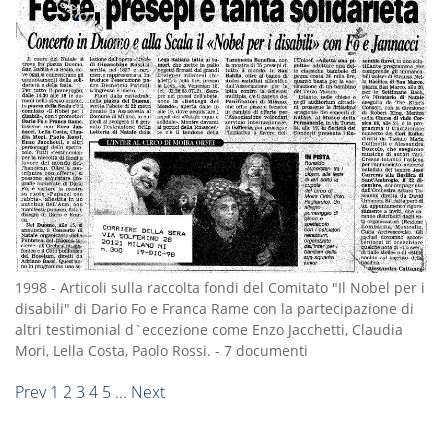
1998
-
Articoli sulla raccolta fondi del Comitato "Il Nobel per i
disabili" di Dario Fo e Franca Rame con la partecipazione di
altri testimonial d`eccezione come Enzo Jacchetti, Claudia
Mori, Lella Costa, Paolo Rossi.
-
7 documenti
Prev
1
2
3
4
5
...
Next