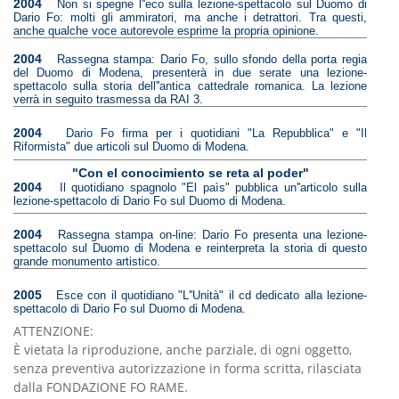
2004
Non si spegne l''eco sulla lezione-spettacolo sul Duomo di
Dario Fo: molti gli ammiratori, ma anche i detrattori. Tra questi,
anche qualche voce autorevole esprime la propria opinione.
2004
Rassegna stampa: Dario Fo, sullo sfondo della porta regia
del Duomo di Modena, presenterà in due serate una lezione-
spettacolo sulla storia dell''antica cattedrale romanica. La lezione
verrà in seguito trasmessa da RAI 3.
2004
Dario Fo firma per i quotidiani "La Repubblica" e "Il
Riformista" due articoli sul Duomo di Modena.
"Con el conocimiento se reta al poder"
2004
Il quotidiano spagnolo "El paìs" pubblica un''articolo sulla
lezione-spettacolo di Dario Fo sul Duomo di Modena.
2004
Rassegna stampa on-line: Dario Fo presenta una lezione-
spettacolo sul Duomo di Modena e reinterpreta la storia di questo
grande monumento artistico.
2005
Esce con il quotidiano "L''Unità" il cd dedicato alla lezione-
spettacolo di Dario Fo sul Duomo di Modena.
ATTENZIONE:
È vietata la riproduzione, anche parziale, di ogni oggetto,
senza preventiva autorizzazione in forma scritta, rilasciata
dalla FONDAZIONE FO RAME.