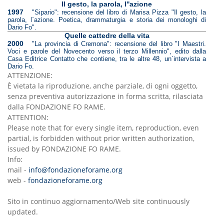
Il gesto, la parola, l''azione
1997
"Sipario": recensione del libro di Marisa Pizza "Il gesto, la
parola, l`azione. Poetica, drammaturgia e storia dei monologhi di
Dario Fo".
Quelle cattedre della vita
2000
"La provincia di Cremona": recensione del libro "I Maestri.
Voci e parole del Novecento verso il terzo Millennio", edito dalla
Casa Editrice Contatto che contiene, tra le altre 48, un`intervista a
Dario Fo.
ATTENZIONE:
È vietata la riproduzione, anche parziale, di ogni oggetto,
senza preventiva autorizzazione in forma scritta, rilasciata
dalla FONDAZIONE FO RAME.
ATTENTION:
Please note that for every single item, reproduction, even
partial, is forbidden without prior written authorization,
issued by FONDAZIONE FO RAME.
Info:
mail -
info@fondazioneforame.org
web -
fondazioneforame.org
Sito in continuo aggiornamento/Web site continuously
updated.