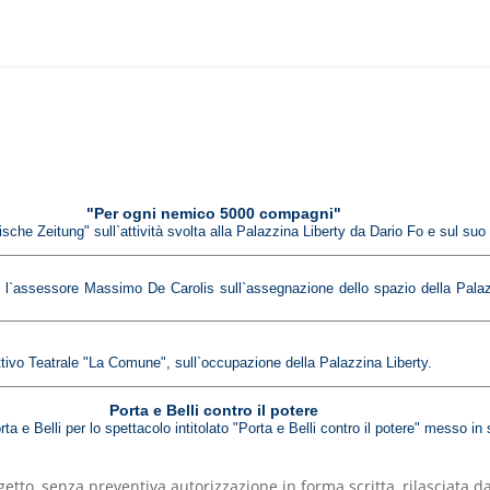
"Per ogni nemico 5000 compagni"
ische Zeitung" sull`attività svolta alla Palazzina Liberty da Dario Fo e sul suo i
 l`assessore Massimo De Carolis sull`assegnazione dello spazio della Palazzin
ettivo Teatrale "La Comune", sull`occupazione della Palazzina Liberty.
Porta e Belli contro il potere
rta e Belli per lo spettacolo intitolato "Porta e Belli contro il potere" messo i
oggetto, senza preventiva autorizzazione in forma scritta, rilascia